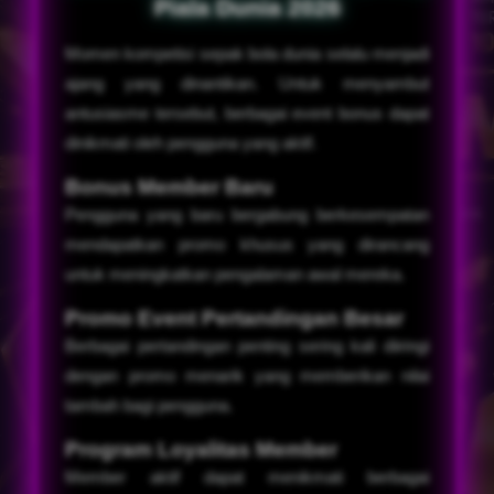
Piala Dunia 2026
Momen kompetisi sepak bola dunia selalu menjadi
ajang yang dinantikan. Untuk menyambut
antusiasme tersebut, berbagai event bonus dapat
dinikmati oleh pengguna yang aktif.
Bonus Member Baru
Pengguna yang baru bergabung berkesempatan
mendapatkan promo khusus yang dirancang
untuk meningkatkan pengalaman awal mereka.
Promo Event Pertandingan Besar
Berbagai pertandingan penting sering kali diiringi
dengan promo menarik yang memberikan nilai
tambah bagi pengguna.
Program Loyalitas Member
Member aktif dapat menikmati berbagai