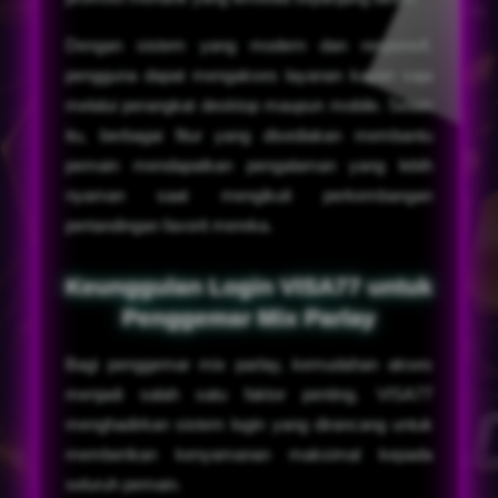
Dengan sistem yang modern dan responsif,
pengguna dapat mengakses layanan kapan saja
melalui perangkat desktop maupun mobile. Selain
itu, berbagai fitur yang disediakan membantu
pemain mendapatkan pengalaman yang lebih
nyaman saat mengikuti perkembangan
pertandingan favorit mereka.
Keunggulan Login VISA77 untuk
Penggemar Mix Parlay
Bagi penggemar mix parlay, kemudahan akses
menjadi salah satu faktor penting. VISA77
menghadirkan sistem login yang dirancang untuk
memberikan kenyamanan maksimal kepada
seluruh pemain.