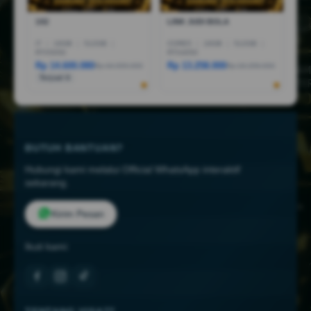
1X2
LINK JUDI BOLA
I7
|
16GB
|
512GB
|
CORE5
|
16GB
|
512GB
|
RTX5050
RTX4050
Rp 14.600.080
Rp 13.258.000
Rp 44.999.000
Rp 18.258.000
Terjual 6
BUTUH BANTUAN?
Hubungi kami melalui Official WhatsApp interaktif
sekarang.
Kirim Pesan
Ikuti kami: