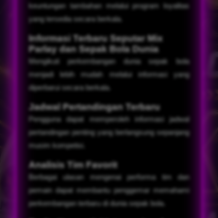
keuntungan tambahan melalui program loyalitas
yang tersedia secara berkala.
Informasi Terbaru Seputar Mix
Parlay dan Sepak Bola Dunia
Mengikuti perkembangan dunia sepak bola
menjadi lebih mudah melalui informasi yang
diperbarui secara berkala.
Jadwal Pertandingan Terbaru
Pengguna dapat memperoleh informasi jadwal
pertandingan penting yang berlangsung sepanjang
musim kompetisi.
Analisis Tim Favorit
Berbagai ulasan mengenai performa tim dan
pemain dapat membantu penggemar memahami
perkembangan terbaru di dunia sepak bola.