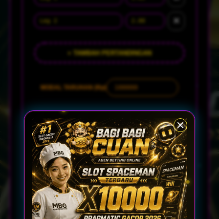
✕
+ TAMBAH PERTANDINGAN
MODAL TARUHAN (Rp)
Jumlah Leg
2
Total Odds
3.30
POTENSI MENANG
Rp 330.000
Profit Bersih
Rp 230.000