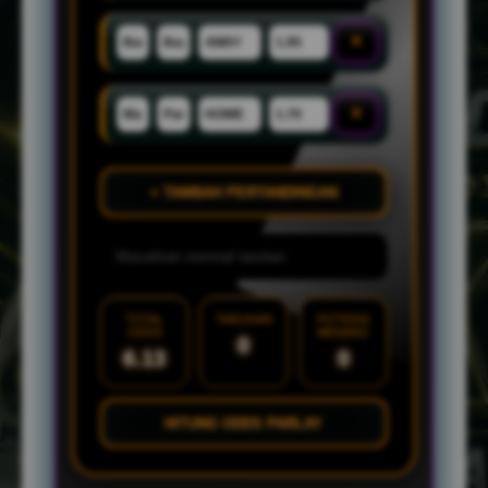
×
×
+ TAMBAH PERTANDINGAN
TOTAL
TARUHAN
POTENSI
ODDS
MENANG
0
6.13
0
HITUNG ODDS PARLAY