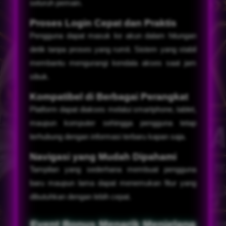
seluruh pemain.
Proses Login Cepat dan Praktis
Pengguna dapat masuk ke akun dalam hitungan
detik tanpa proses yang rumit. Sistem yang stabil
membantu mengurangi kendala akses saat jam
sibuk.
Kompatibel di Berbagai Perangkat
Platform dapat diakses melalui smartphone, tablet,
maupun komputer sehingga pengguna tetap
terhubung dengan informasi terbaru kapan saja.
Navigasi yang Mudah Dipahami
Tampilan yang sederhana membuat pengguna
baru maupun lama dapat menemukan fitur yang
dibutuhkan dengan lebih cepat.
Event Bonus Menarik Menjelang