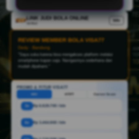
LINK JUDI BOLA ONLINE
Info
Verified
REVIEW MEMBER BOLA VISA77
Agung - Tandem
"Proses login sangat cepat dan tampilannya mudah
digunakan. Saya juga selalu mendapatkan informasi
terbaru mengenai pertandingan sepak bola dunia."
PROMO & FITUR VISA77
HDC
HT/FT
Correct Score
3x
Rp 6.929.700 / bln
6x
Rp 3.464.900 / bln