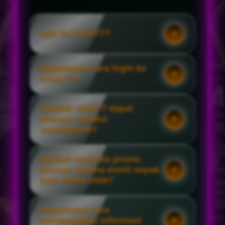
Apa itu VISA77?
Bagaimana cara login ke
VISA77?
Apakah VISA77 dapat
diakses melalui
smartphone?
Apakah tersedia promo
khusus selama event sepak
bola dunia 2026?
Bagaimana cara
mendapatkan informasi