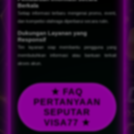
Berkala
Setiap informasi terbaru mengenai promo, event,
dan kompetisi olahraga diperbarui secara rutin.
Dukungan Layanan yang
Responsif
Tim layanan siap membantu pengguna yang
membutuhkan informasi atau bantuan terkait
akses akun.
★ FAQ
PERTANYAAN
SEPUTAR
VISA77 ★