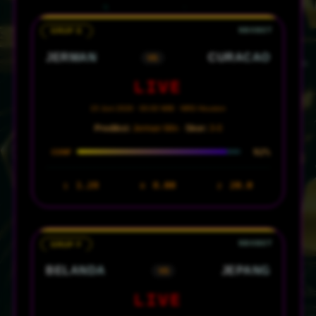
GRUP E
JERMAN
CURACAO
VS
LIVE
15 Juni 2026 · 00:00 WIB · NRG Houston
Prediksi:
Jerman Win ·
Skor:
3-0
92%
CONF
1.28
8.00
20.0
1
X
2
GRUP F
BELANDA
JEPANG
VS
LIVE