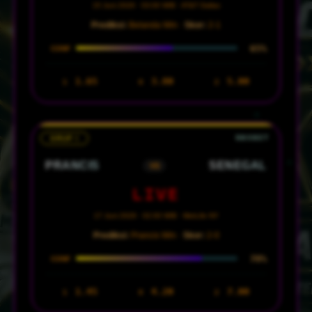
15 Juni 2026 · 03:00 WIB · AT&T Dallas
Prediksi:
Belanda Win ·
Skor:
2-1
65%
CONF
1.65
3.80
5.00
1
X
2
GRUP I
PRANCIS
SENEGAL
VS
LIVE
17 Juni 2026 · 02:00 WIB · MetLife NY
Prediksi:
Prancis Win ·
Skor:
2-0
78%
CONF
1.45
4.20
7.00
1
X
2