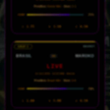
Prediksi:
Home Win ·
Skor:
2-1
75%
CONF
1.75
3.50
6.50
1
X
2
GRUP C
BRASIL
MAROKO
VS
LIVE
14 Juni 2026 · 02:00 WIB · MetLife
Prediksi:
Brasil Win ·
Skor:
3-0
70%
CONF
1.60
5.00
6.50
1
X
2