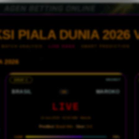
SI PIALA DUNIA 2026 
MATCH ANALYSIS ·
LIVE ODDS
· SMART PREDICTION
A 2026
GRUP C
BRASIL
MAROKO
VS
LIVE
14 Juni 2026 · 02:00 WIB · MetLife
Prediksi:
Brasil Win ·
Skor:
3-0
70%
CONF