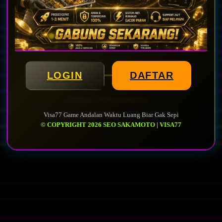
LOGIN
DAFTAR
+ TAMBAH PERTANDINGAN
Visa77 Game Andalan Waktu Luang Biar Gak Sepi
© COPYRIGHT 2026 SEO SAKAMOTO | VISA77