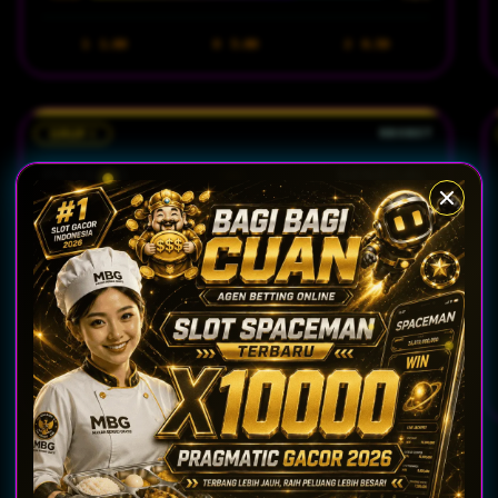
1
1.60
X
5.00
2
6.50
GRUP I
PRANCIS
SENEGAL
VS
LIVE
17 Juni 2026 · 02:00 WIB · MetLife NY
Prediksi:
Prancis Win ·
Skor:
2-0
78%
CONF
1
1.45
X
4.20
2
7.00