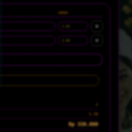
ODDS
✕
✕
2
3.30
Rp 330.000