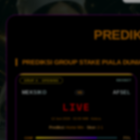
PREDIK
PREDIKSI GROUP STAKE PIALA DUNI
GRUP A · OPENING
MEKSIKO
AFSEL
VS
LIVE
12 Juni 2026 · 02:00 WIB · Azteca
Prediksi:
Home Win ·
Skor:
2-1
75%
CONF