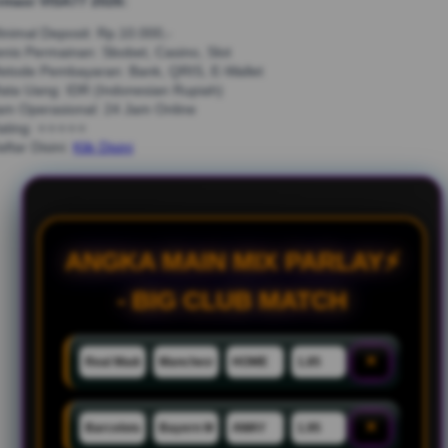
rmasi VISA77 2026:
inimal Deposit: Rp.10.000,-
enis Permainan: Sbobet, Casino, Slot
etode Pembayaran: Bank, QRIS, E-Wallet
ata Uang: IDR (Indonesian Rupiah)
am Operasional: 24 Jam Online
ating: ⭐⭐⭐⭐⭐
aftar Disini:
Klik Disini
ANGKA MAIN MIX PARLAY⚡
- BIG CLUB MATCH
×
×