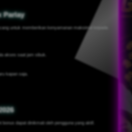
 Parlay
irancang untuk memberikan kenyamanan maksimal kepada
a akses saat jam sibuk.
ru kapan saja.
2026
 bonus dapat dinikmati oleh pengguna yang aktif.