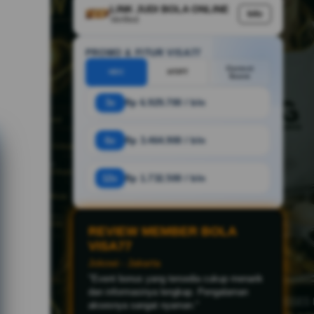
LINK JUDI BOLA ONLINE
Info
Verified
PROMO & FITUR VISA77
Correct
HDC
HT/FT
Score
3x
Rp 6.929.700 / bln
6x
Rp 3.464.900 / bln
12x
Rp 1.732.500 / bln
REVIEW MEMBER BOLA
VISA77
Dedy - Bandung
"Saya suka karena bisa mengakses
platform melalui smartphone kapan saja.
Navigasinya sederhana dan mudah