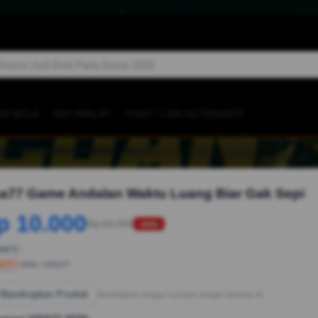
DI BOLA
MIX PARLAY
VISA77 LINK ALTERNATIF
e Andalan Waktu Luang Biar Gak Sepi
sa77 Game Andalan Waktu Luang Biar Gak Sepi
p 10.000
Rp 50.000
-88%
ual 2
SA77
SKU:
VISA77
Bandingkan Produk
Bandingkan hingga 5 produk dengan bantuan AI