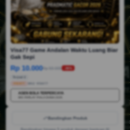
1/6
Visa77 Game Andalan Waktu Luang Biar
Gak Sepi
Rp 10.000
Rp 50.000
-88%
Terjual 2
VISA77
SKU:
VISA77
AGEN BOLA TERPERCAYA
💳
MIX PARLAY PIALA DUNIA 2026
Bandingkan Produk
Bandingkan hingga 5 produk dengan bantuan AI