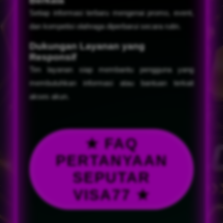
Berkala
Setiap informasi terbaru mengenai promo, event,
dan kompetisi olahraga diperbarui secara rutin.
Dukungan Layanan yang
Responsif
Tim layanan siap membantu pengguna yang
membutuhkan informasi atau bantuan terkait
akses akun.
★ FAQ
PERTANYAAN
SEPUTAR
VISA77 ★