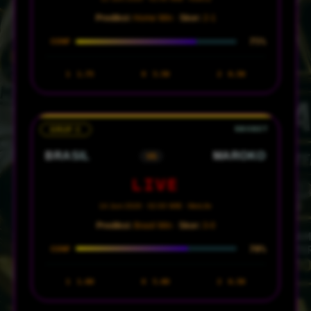
Prediksi:
Home Win ·
Skor:
2-1
75%
CONF
1
1.75
X
3.50
2
6.50
GRUP C
BRASIL
MAROKO
VS
LIVE
14 Juni 2026 · 02:00 WIB · MetLife
Prediksi:
Brasil Win ·
Skor:
3-0
70%
CONF
1
1.60
X
5.00
2
6.50