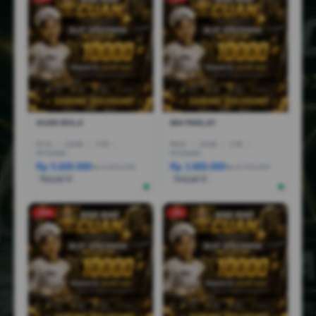
AGEN BOLA
MIX PARLAY
R7AI
|
16GB
|
1TB
|
R5AI
|
16GB
|
1TB
|
RTX5060
RTX5060
Rp 5.600.000
Rp 3.800.000
Rp 6.600.000
Rp 6.799.000
Terjual 6
Terjual 5
-25%
-5%