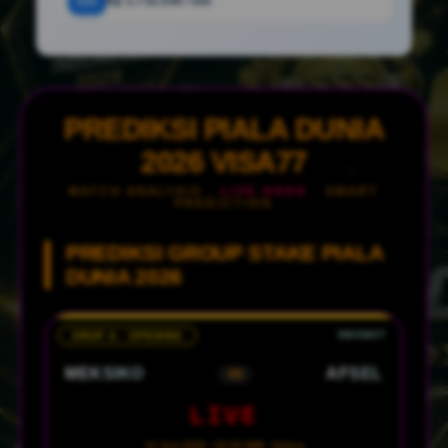
12x
Rp 1.732.500 / bln
PREDIKSI PIALA DUNIA
2026 VISA77
MATCH ANALYSIS ·
LIVE ODDS
· SMART
PREDICTION
PREDIKSI GROUP STAKE PIALA
DUNIA 2026
GRUP A · OPENING
MEKSIKO
AFSEL
VS
LIVE
12 Juni 2026 · 02:00 WIB · Azteca