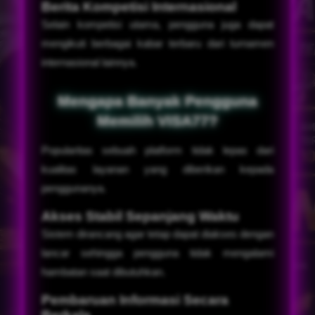
Berita Kompetisi Internasional
Selain kompetisi utama, pengguna juga dapat
mengikuti berbagai kabar terbaru dari turnamen
internasional lainnya.
Mengapa Banyak Pengguna
Memilih VISA77?
Popularitas sebuah platform tidak lepas dari
kualitas layanan yang diberikan kepada
penggunanya.
Akses Stabil Sepanjang Waktu
Sistem dirancang agar tetap dapat diakses dengan
lancar sehingga pengguna tidak mengalami
hambatan saat dibutuhkan.
Pembaruan Informasi Secara