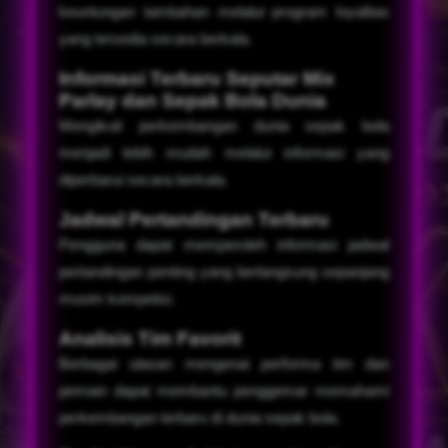
keuntungan tambahan melalui program loyalitas
yang tersedia secara berkala.
Informasi Terbaru Seputar Mix
Parlay dan Sepak Bola Dunia
Mengikuti perkembangan dunia sepak bola
menjadi lebih mudah melalui informasi yang
diperbarui secara berkala.
Jadwal Pertandingan Terbaru
Pengguna dapat memperoleh informasi jadwal
pertandingan penting yang berlangsung sepanjang
musim kompetisi.
Analisis Tim Favorit
Berbagai ulasan mengenai performa tim dan
pemain dapat membantu penggemar memahami
perkembangan terbaru di dunia sepak bola.