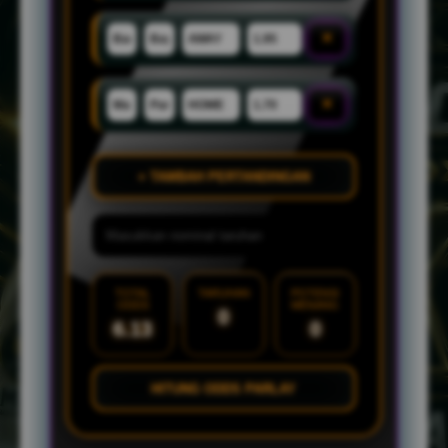
×
×
+ TAMBAH PERTANDINGAN
TOTAL
TARUHAN
POTENSI
ODDS
MENANG
0
6.13
0
HITUNG ODDS PARLAY