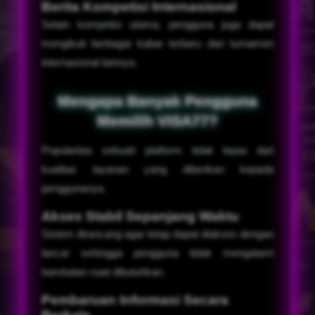
Berita Kompetisi Internasional
Selain kompetisi utama, pengguna juga dapat
mengikuti berbagai kabar terbaru dari turnamen
internasional lainnya.
Mengapa Banyak Pengguna
Memilih VISA77?
Popularitas sebuah platform tidak lepas dari
kualitas layanan yang diberikan kepada
penggunanya.
Akses Stabil Sepanjang Waktu
Sistem dirancang agar tetap dapat diakses dengan
lancar sehingga pengguna tidak mengalami
hambatan saat dibutuhkan.
Pembaruan Informasi Secara