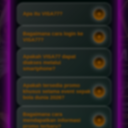
Apa itu VISA77?
Bagaimana cara login ke
VISA77?
Apakah VISA77 dapat
diakses melalui
smartphone?
Apakah tersedia promo
khusus selama event sepak
bola dunia 2026?
Bagaimana cara
mendapatkan informasi
promo terbaru?