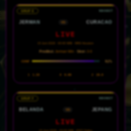
GRUP E
JERMAN
CURACAO
VS
LIVE
15 Juni 2026 · 00:00 WIB · NRG Houston
Prediksi:
Jerman Win ·
Skor:
3-0
92%
CONF
1
1.28
X
8.00
2
20.0
GRUP F
BELANDA
JEPANG
VS
LIVE
15 Juni 2026 · 03:00 WIB · AT&T Dallas