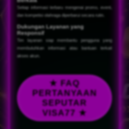
Berkala
Setiap informasi terbaru mengenai promo, event,
dan kompetisi olahraga diperbarui secara rutin.
Dukungan Layanan yang
Responsif
Tim layanan siap membantu pengguna yang
membutuhkan informasi atau bantuan terkait
akses akun.
★ FAQ
PERTANYAAN
SEPUTAR
VISA77 ★