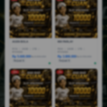
AGEN BOLA
MIX PARLAY
R7AI
|
16GB
|
1TB
|
R5AI
|
16GB
|
1TB
|
RTX5060
RTX5060
Rp 5.600.000
Rp 3.800.000
Rp 6.600.000
Rp 6.799.000
Terjual 6
Terjual 5
-25%
-5%