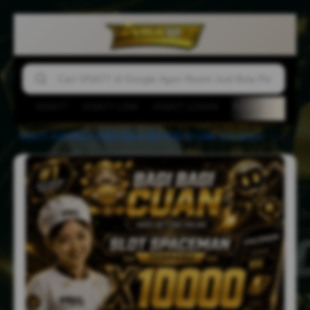
VISA77
VISA77 LINK
VISA77 LOGIN
AGEN BOLA
J
VISA77
-
JUDI BOLA
-
AGEN BOLA
-
MIX PARLAY
-
LINK JUDI BOLA
-
Visa77 Game Andalan Waktu Luang Biar Gak Sepi