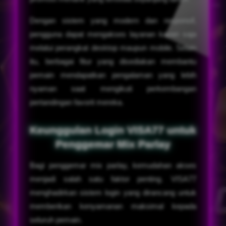
Dengan sistem yang modern dan responsif,
pengguna dapat mengakses layanan kapan saja
melalui perangkat desktop maupun mobile. Selain
itu, berbagai fitur yang disediakan membantu
pemain mendapatkan pengalaman yang lebih
nyaman saat mengikuti perkembangan
pertandingan favorit mereka.
Keunggulan Login VISA77 untuk
Penggemar Mix Parlay
Bagi penggemar mix parlay, kemudahan akses
menjadi salah satu faktor penting. VISA77
menghadirkan sistem login yang dirancang untuk
memberikan kenyamanan maksimal kepada
seluruh pemain.