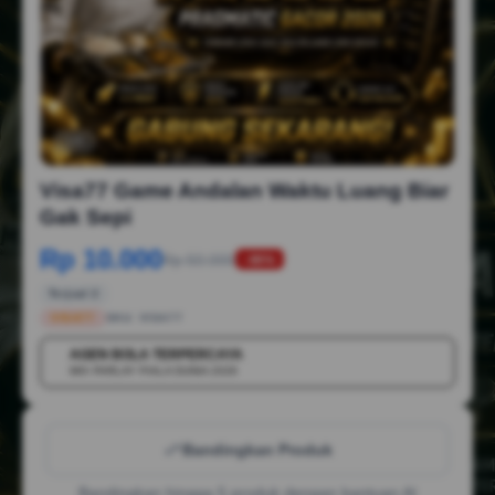
1/6
Visa77 Game Andalan Waktu Luang Biar
Gak Sepi
Rp 10.000
Rp 50.000
-88%
Terjual 2
VISA77
SKU:
VISA77
AGEN BOLA TERPERCAYA
💳
MIX PARLAY PIALA DUNIA 2026
Bandingkan Produk
Bandingkan hingga 5 produk dengan bantuan AI